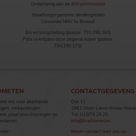
Onderhevig aan de
BIV-plichtenleer
Waarborgorganisme derdengelden
Concordia NNV te Brussel
BA en borgstelling (polisnr. 730.390.160)
Polis overlijden door ongeval koper (polisnr.
730.390.172)
DMETEN
CONTACTGEGEVENS
eer mij voor allerhande
Dijk 11
gen, verkavelingen,
2861 Onze-Lieve-Vrouw-Wave
erk, plaatsbeschrijvingen en
Tel. 015/79.25.25
ernames.
info@livathome.be
rder
Neem contact met ons op