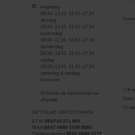
maandag
08:30–12:30, 13:30–17:30
dinsdag
08:30–12:30, 13:30–17:30
woensdag
08:30–12:30, 13:30–17:30
donderdag
08:30–12:30, 13:30–17:30
vrijdag
08:30–12:30, 13:30–17:30
zaterdag & zondag
Gesloten
Ik w
Of buiten de kantooruren na
Door 
afspraak.
(*) ve
WETTELIJKE VERPLICHTINGEN:
BTW
BE0719.371.893
IBAN
BE47 0689 3309 6880
Derdenrekening
BE62 0689 3327