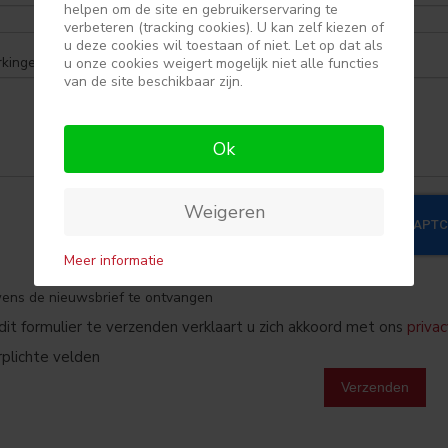
helpen om de site en gebruikerservaring te
verbeteren (tracking cookies). U kan zelf kiezen of
u deze cookies wil toestaan of niet. Let op dat als
Opmerkingen :
u onze cookies weigert mogelijk niet alle functies
van de site beschikbaar zijn.
Ok
Weigeren
Meer informatie
ens de nieuwsbrief te ontvangen
dit formulier te verzenden verklaart u zich akkoord met ons
priva
rplichte velden
Verzenden