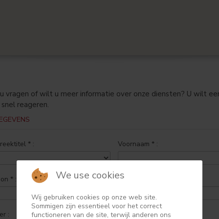
u vragen of wilt u meer informatie over onze diensten? U wilt een 
 snel reageren.
EGEVENS
reektitel
*
:
Voornaam
*
:
We use cookies
oon
*
:
Email
*
:
Wij gebruiken cookies op onze web site.
Sommigen zijn essentieel voor het correct
Nummer :
Postcode :
functioneren van de site, terwijl anderen ons