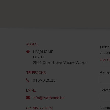
ADRES:
Hebt 
LIV@HOME
zullen
Dijk 11
UW G
2861 Onze-Lieve-Vrouw-Waver
Aansp
TELEFOONS:
015/79.25.25
Telef
EMAIL:
info@livathome.be
OPENINGSUREN: